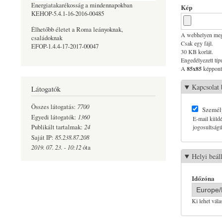
Energiatakarékosság a mindennapokban
Kép
KEHOP-5.4.1-16-2016-00485
Élhetőbb életet a Roma leányoknak,
A webhelyen megje
családoknak
Csak egy fájl.
EFOP-1.4.4-17-2017-00047
30 KB korlát.
Engedélyezett típ
A
85x85
képpontn
Kapcsolat 
Látogatók
7700
Összes látogatás:
Személy
1360
Egyedi látogatók:
E-mail küldé
24
jogosultságú 
Publikált tartalmak:
85.238.87.208
Saját IP:
2019. 07. 23. - 10:12
óta
Helyi beál
Időzóna
Ki lehet vál