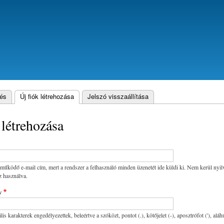
Ugrás
a
tartalomra
és
Új fiók létrehozása
(aktív fül)
Jelszó visszaállítása
s
 létrehozása
ködő e-mail cím, mert a rendszer a felhasználó minden üzenetét ide küldi ki. Nem kerül nyilváno
z használva.
v
s karakterek engedélyezettek, beleértve a szóközt, pontot (.), kötőjelet (-), aposztrófot ('), alá