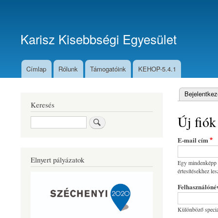
Felhasználói
fiók
Karisz Kisebbségi Egyesület
menüje
Címlap
Rólunk
Támogatóink
KEHOP-5.4.1
Fő
navigáció
Bejelentkez
Elsődlege
Keresés
fülek
Új fiók
Keresés
E-mail cím
Elnyert pályázatok
Egy mindenképp mű
értesítésekhez les
Felhasználóné
Különböző speciáli