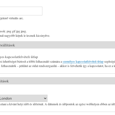
lenő virtuális arc.
usok: png gif jpg jpeg.
ál nagyobb képek le lesznek kicsinyítve.
beállítások
es kapcsolatfelvételi űrlap
si lehetőséget biztosít a többi felhasználó számára a
személyes kapcsolatfelvételi űrlap
segítségé
felhasználók – például az oldal rendszergazdái – akkor is felvehetik így a kapcsolatot, ha ez a l
lítások
asztani a kívánt helyi időt és időzónát. A dátumok és időpontok az egész webhelyen ebben az i