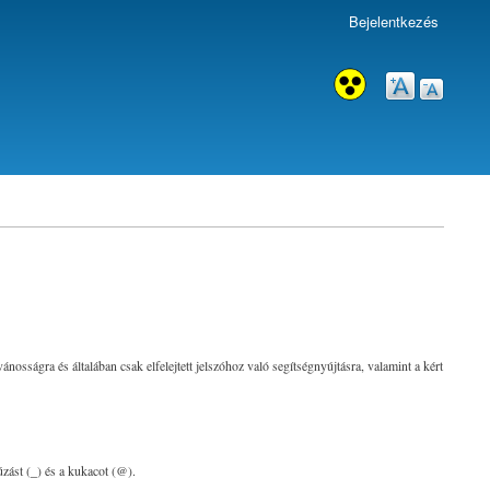
Bejelentkezés
sságra és általában csak elfelejtett jelszóhoz való segítségnyújtásra, valamint a kért
húzást (_) és a kukacot (@).